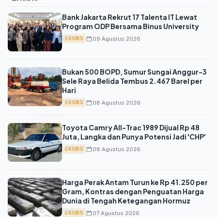
Bank Jakarta Rekrut 17 Talenta IT Lewat
Program ODP Bersama Binus University
09 Agustus 2026
EKSBIS
Bukan 500 BOPD, Sumur Sungai Anggur-3
Sele Raya Belida Tembus 2.467 Barel per
Hari
08 Agustus 2026
EKSBIS
Toyota Camry All-Trac 1989 Dijual Rp 48
Juta, Langka dan Punya Potensi Jadi 'CHP'
08 Agustus 2026
EKSBIS
Harga Perak Antam Turun ke Rp 41.250 per
Gram, Kontras dengan Penguatan Harga
Dunia di Tengah Ketegangan Hormuz
07 Agustus 2026
EKSBIS