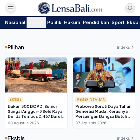
Nasional
Daerah
Politik
Hukum
Pendidikan
Sport
Eksbi
Pilihan
Indeks
EKSBIS
PEMERINTAHAN
Bukan 500 BOPD, Sumur
Prabowo Soroti Daya Tahan
Sungai Anggur-3 Sele Raya
Generasi Muda: Kerasnya
Belida Tembus 2.467 Barel
Persaingan Bangsa Butuh
per Hari
Pemimpin yang Teruji
08 Agustus 2026
07 Agustus 2026
Eksbis
Indeks