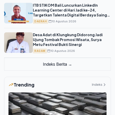
ITB STIKOM Bali Luncurkan LinkedIn
Learning Center di Hari Jadi ke-24,
Targetkan Talenta Digital Berdaya Saing
Global
10 Agustus 2026
DAERAH
Desa Adat di Klungkung Didorong Jadi
Ujung Tombak Promosi Wisata, Surya
Metu Festival Bukti Sinergi
10 Agustus 2026
RAGAM
Indeks Berita →
Trending
Indeks