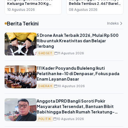
Keluarga Terima 30 Kg
Belida Tembus 2.467 Barel
Beras Bantuan Pangan
per Hari
10 Agustus 2026
08 Agustus 2026
Berita Terkini
Indeks
5 Drone Anak Terbaik 2026, Mulai Rp 500
Ribu untuk Kreativitas dan Belajar
Terbang
11 Agustus 2026
GADGET
111 Kader Posyandu Buleleng Ikuti
Pelatihan ke-10 di Denpasar, Fokus pada
Enam Layanan Dasar
10 Agustus 2026
DAERAH
Anggota DPRD Bangli Soroti Pokir
Masyarakat Tersendat, Bantuan Bibit
Babi hingga Bedah Rumah Terkatung-
katung
10 Agustus 2026
POLITIK