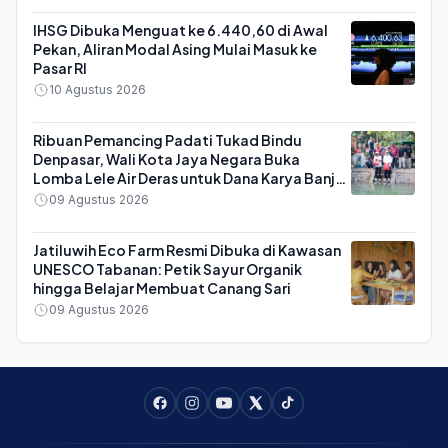
IHSG Dibuka Menguat ke 6.440,60 di Awal
Pekan, Aliran Modal Asing Mulai Masuk ke
Pasar RI
10 Agustus 2026
Ribuan Pemancing Padati Tukad Bindu
Denpasar, Wali Kota Jaya Negara Buka
Lomba Lele Air Deras untuk Dana Karya Banjar
Saraswati
09 Agustus 2026
Jatiluwih Eco Farm Resmi Dibuka di Kawasan
UNESCO Tabanan: Petik Sayur Organik
hingga Belajar Membuat Canang Sari
09 Agustus 2026