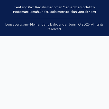
Tentang Kami
Redaksi
Pedoman Media Siber
Kode Etik
Pedoman Ramah Anak
Disclaimer
Info Iklan
Kontak Kami
Lensabali.com - Memandang Bali dengan Jernih © 2025. All rights
reserved.