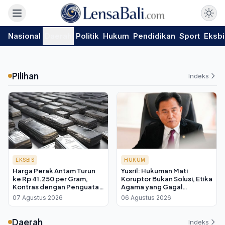
Nasional
Daerah
Politik
Hukum
Pendidikan
Sport
Eksbi
Pilihan
Indeks
EKSBIS
HUKUM
Harga Perak Antam Turun
Yusril: Hukuman Mati
ke Rp 41.250 per Gram,
Koruptor Bukan Solusi, Etika
Kontras dengan Penguatan
Agama yang Gagal
Harga Dunia di Tengah
Membangun Akhlak
07 Agustus 2026
06 Agustus 2026
Ketegangan Hormuz
Daerah
Indeks