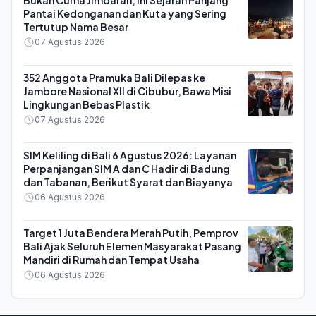
Bukan Cuma Jimbaran, Ini Sejarah Panjang
Pantai Kedonganan dan Kuta yang Sering
Tertutup Nama Besar
07 Agustus 2026
352 Anggota Pramuka Bali Dilepas ke
Jambore Nasional XII di Cibubur, Bawa Misi
Lingkungan Bebas Plastik
07 Agustus 2026
SIM Keliling di Bali 6 Agustus 2026: Layanan
Perpanjangan SIM A dan C Hadir di Badung
dan Tabanan, Berikut Syarat dan Biayanya
06 Agustus 2026
Target 1 Juta Bendera Merah Putih, Pemprov
Bali Ajak Seluruh Elemen Masyarakat Pasang
Mandiri di Rumah dan Tempat Usaha
06 Agustus 2026