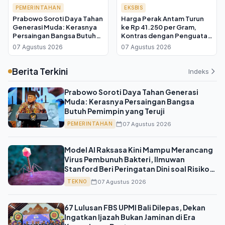
PEMERINTAHAN
EKSBIS
Prabowo Soroti Daya Tahan
Harga Perak Antam Turun
Generasi Muda: Kerasnya
ke Rp 41.250 per Gram,
Persaingan Bangsa Butuh
Kontras dengan Penguatan
Pemimpin yang Teruji
Harga Dunia di Tengah
07 Agustus 2026
07 Agustus 2026
Ketegangan Hormuz
Berita Terkini
Indeks
Prabowo Soroti Daya Tahan Generasi
Muda: Kerasnya Persaingan Bangsa
Butuh Pemimpin yang Teruji
07 Agustus 2026
PEMERINTAHAN
Model AI Raksasa Kini Mampu Merancang
Virus Pembunuh Bakteri, Ilmuwan
Stanford Beri Peringatan Dini soal Risiko
Penyalahgunaan
07 Agustus 2026
TEKNO
67 Lulusan FBS UPMI Bali Dilepas, Dekan
Ingatkan Ijazah Bukan Jaminan di Era