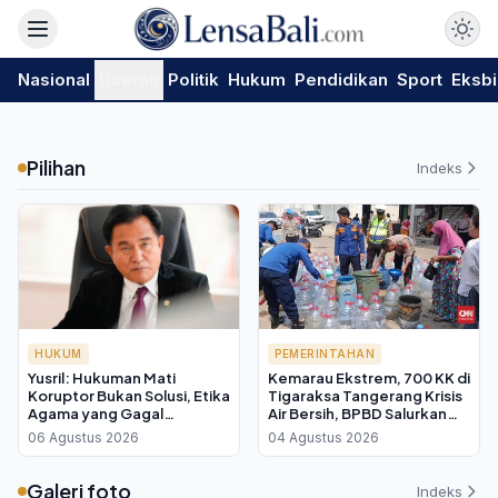
Nasional
Daerah
Politik
Hukum
Pendidikan
Sport
Eksbi
Pilihan
Indeks
HUKUM
PEMERINTAHAN
Yusril: Hukuman Mati
Kemarau Ekstrem, 700 KK di
Koruptor Bukan Solusi, Etika
Tigaraksa Tangerang Krisis
Agama yang Gagal
Air Bersih, BPBD Salurkan
Membangun Akhlak
Bantuan
06 Agustus 2026
04 Agustus 2026
Galeri foto
Indeks