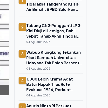
1
Tigaraksa Tangerang Krisis
Air Bersih, BPBD Salurkan
Bantuan
Tabung CNG Pengganti LPG
2
Kini Diuji di Lemigas, Bahlil
Sebut Tahap Akhir Tinggal
Menunggu Sertifikasi
04 Agustus 2026
Wabup Klungkung Tekankan
3
Riset Sampah Universitas
Udayana Tak Boleh Berhenti
di Atas Kertas
04 Agustus 2026
1.000 Lebih Krama Adat
4
Batur Napak Tilas Rute
Evakuasi 1926, Perkuat
Ikatan Spiritual dengan
04 Agustus 2026
Bayung Gede
Anutin Minta RI Perkuat
5