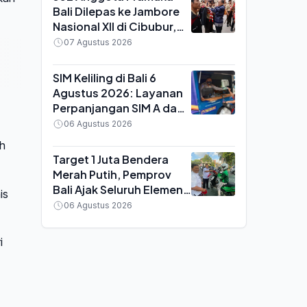
Bali Dilepas ke Jambore
Nasional XII di Cibubur,
Bawa Misi Lingkungan
07 Agustus 2026
Bebas Plastik
SIM Keliling di Bali 6
Agustus 2026: Layanan
Perpanjangan SIM A dan
C Hadir di Badung dan
06 Agustus 2026
Tabanan, Berikut Syarat
ah
dan Biayanya
Target 1 Juta Bendera
Merah Putih, Pemprov
Bali Ajak Seluruh Elemen
is
Masyarakat Pasang
06 Agustus 2026
Mandiri di Rumah dan
Tempat Usaha
i