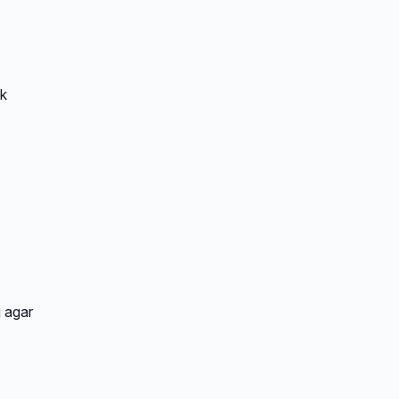
ak
g agar