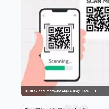
Illustrasi cara membuat QRIS GoPay. (Foto: NET)
Dengarkan
Ukuran teks