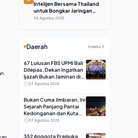
Intelijen Bersama Thailand
untuk Bongkar Jaringan
Online Scam Lintas Negara
04 Agustus 2026
Daerah
Indeks
67 Lulusan FBS UPMI Bali
Dilepas, Dekan Ingatkan
an
Ijazah Bukan Jaminan di
Era Kecerdasan Buatan
07 Agustus 2026
Bukan Cuma Jimbaran, Ini
Sejarah Panjang Pantai
Kedonganan dan Kuta
yang Sering Tertutup
07 Agustus 2026
Nama Besar
352 Anggota Pramuka
kan