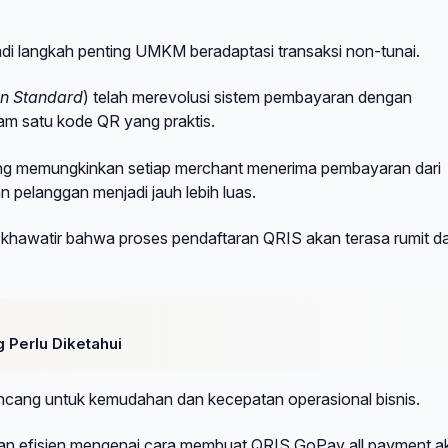
i langkah penting UMKM beradaptasi transaksi non-tunai.
n Standard
) telah merevolusi sistem pembayaran dengan
am satu kode QR yang praktis.
ang memungkinkan setiap merchant menerima pembayaran dari
n pelanggan menjadi jauh lebih luas.
u khawatir bahwa proses pendaftaran QRIS akan terasa rumit d
 Perlu Diketahui
dirancang untuk kemudahan dan kecepatan operasional bisnis.
 dan efisien mengenai cara membuat QRIS GoPay all payment a