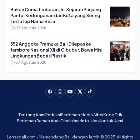
Bukan Cuma Jimbaran, Ini Sejarah Panjang
Pantai Kedonganan dan Kuta yang Sering
Tertutup Nama Besar
07 Agustus 2026
352 Anggota Pramuka Bali Dilepas ke
Jambore Nasional XII di Cibubur, Bawa Misi
Lingkungan Bebas Plastik
07 Agustus 2026
Tentang Kami
Redaksi
Pedoman Media Siber
Kode Etik
Pedoman Ramah Anak
Disclaimer
Info Iklan
Kontak Kami
Lensabali.com - Memandang Bali dengan Jernih © 2025. All rights