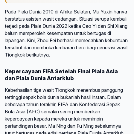
Pada Piala Dunia 2010 di Afrika Selatan, Mu Yuxin hanya
berstatus asisten wasit cadangan. Situasi serupa kembali
terjadi pada Piala Dunia 2022 ketika Cao Yi dan Shi Xiang
belum memperoleh kesempatan untuk bertugas di
lapangan. Kini, Zhou Fei berhasil memecahkan kebuntuan
tersebut dan membuka lembaran baru bagi generasi wasit
Tiongkok berikutnya.
Kepercayaan FIFA Setelah Final Piala Asia
dan Piala Dunia Antarklub
Keberhasilan tiga wasit Tiongkok menembus panggung
tertinggi sepak bola dunia bukanlah hasil instan. Dalam
beberapa tahun terakhir, FIFA dan Konfederasi Sepak
Bola Asia (AFC) semakin sering memberikan
kepercayaan kepada mereka untuk memimpin
pertandingan besar. Ma Ning dan Fu Ming sebelumnya
turut bertugas pada edisi perdana Piala Dunia Antarklub