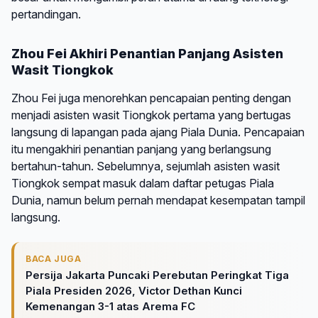
pertandingan.
Zhou Fei Akhiri Penantian Panjang Asisten
Wasit Tiongkok
Zhou Fei juga menorehkan pencapaian penting dengan
menjadi asisten wasit Tiongkok pertama yang bertugas
langsung di lapangan pada ajang Piala Dunia. Pencapaian
itu mengakhiri penantian panjang yang berlangsung
bertahun-tahun. Sebelumnya, sejumlah asisten wasit
Tiongkok sempat masuk dalam daftar petugas Piala
Dunia, namun belum pernah mendapat kesempatan tampil
langsung.
BACA JUGA
Persija Jakarta Puncaki Perebutan Peringkat Tiga
Piala Presiden 2026, Victor Dethan Kunci
Kemenangan 3-1 atas Arema FC