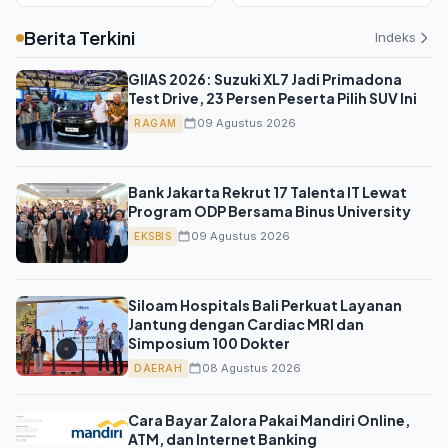
Berita Terkini
Indeks
GIIAS 2026: Suzuki XL7 Jadi Primadona
Test Drive, 23 Persen Peserta Pilih SUV Ini
09 Agustus 2026
RAGAM
Bank Jakarta Rekrut 17 Talenta IT Lewat
Program ODP Bersama Binus University
09 Agustus 2026
EKSBIS
Siloam Hospitals Bali Perkuat Layanan
Jantung dengan Cardiac MRI dan
Simposium 100 Dokter
08 Agustus 2026
DAERAH
Cara Bayar Zalora Pakai Mandiri Online,
ATM, dan Internet Banking