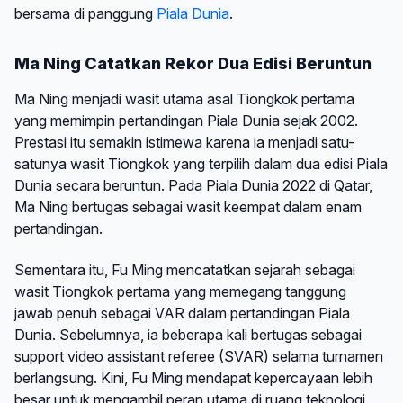
bersama di panggung
Piala Dunia
.
Ma Ning Catatkan Rekor Dua Edisi Beruntun
Ma Ning menjadi wasit utama asal Tiongkok pertama
yang memimpin pertandingan Piala Dunia sejak 2002.
Prestasi itu semakin istimewa karena ia menjadi satu-
satunya wasit Tiongkok yang terpilih dalam dua edisi Piala
Dunia secara beruntun. Pada Piala Dunia 2022 di Qatar,
Ma Ning bertugas sebagai wasit keempat dalam enam
pertandingan.
Sementara itu, Fu Ming mencatatkan sejarah sebagai
wasit Tiongkok pertama yang memegang tanggung
jawab penuh sebagai VAR dalam pertandingan Piala
Dunia. Sebelumnya, ia beberapa kali bertugas sebagai
support video assistant referee (SVAR) selama turnamen
berlangsung. Kini, Fu Ming mendapat kepercayaan lebih
besar untuk mengambil peran utama di ruang teknologi