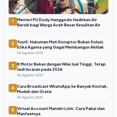
Menteri PU Dody Hanggodo Hadirkan Air
1
Bersih bagi Warga Aceh Besar Kesulitan Air
Yusril: Hukuman Mati Koruptor Bukan Solusi,
2
Etika Agama yang Gagal Membangun Akhlak
06 Agustus 2026
8 Motor Bekas dengan Nilai Jual Tinggi, Tetap
3
Jadi Incaran pada 2026
06 Agustus 2026
Cara Broadcast WhatsApp ke Banyak Kontak,
4
Mudah dan Gratis
05 Agustus 2026
Virtual Account Mandiri Livin: Cara Pakai dan
5
Manfaatnya