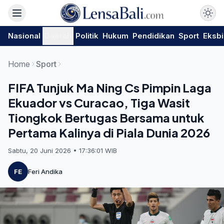
Nasional
Daerah
Politik
Hukum
Pendidikan
Sport
Eksbi
Home
Sport
FIFA Tunjuk Ma Ning Cs Pimpin Laga
Ekuador vs Curacao, Tiga Wasit
Tiongkok Bertugas Bersama untuk
Pertama Kalinya di Piala Dunia 2026
Sabtu, 20 Juni 2026 • 17:36:01 WIB
FE
Feri Andika