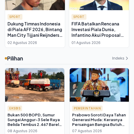
SPORT
SPORT
Dukung Timnas Indonesia
FIFA Batalkan Rencana
di Piala AFF 2026, Bintang
Investasi Piala Dunia,
Man City Tijjani Reijnders:
Infantino Akui Proposal
"Come On Indonesia!"
Ciptakan Perpecahan
02 Agustus 2026
01 Agustus 2026
Pilihan
Indeks
EKSBIS
PEMERINTAHAN
Bukan 500 BOPD, Sumur
Prabowo Soroti Daya Tahan
Sungai Anggur-3 Sele Raya
Generasi Muda: Kerasnya
Belida Tembus 2.467 Barel
Persaingan Bangsa Butuh
per Hari
Pemimpin yang Teruji
08 Agustus 2026
07 Agustus 2026