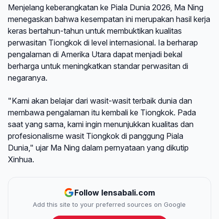
Menjelang keberangkatan ke Piala Dunia 2026, Ma Ning
menegaskan bahwa kesempatan ini merupakan hasil kerja
keras bertahun-tahun untuk membuktikan kualitas
perwasitan Tiongkok di level internasional. Ia berharap
pengalaman di Amerika Utara dapat menjadi bekal
berharga untuk meningkatkan standar perwasitan di
negaranya.
"Kami akan belajar dari wasit-wasit terbaik dunia dan
membawa pengalaman itu kembali ke Tiongkok. Pada
saat yang sama, kami ingin menunjukkan kualitas dan
profesionalisme wasit Tiongkok di panggung Piala
Dunia," ujar Ma Ning dalam pernyataan yang dikutip
Xinhua.
Follow lensabali.com
Add this site to your preferred sources on Google