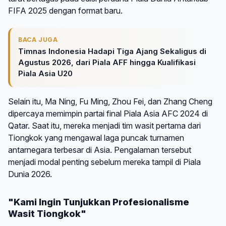
FIFA 2025 dengan format baru.
BACA JUGA
Timnas Indonesia Hadapi Tiga Ajang Sekaligus di
Agustus 2026, dari Piala AFF hingga Kualifikasi
Piala Asia U20
Selain itu, Ma Ning, Fu Ming, Zhou Fei, dan Zhang Cheng
dipercaya memimpin partai final Piala Asia AFC 2024 di
Qatar. Saat itu, mereka menjadi tim wasit pertama dari
Tiongkok yang mengawal laga puncak turnamen
antarnegara terbesar di Asia. Pengalaman tersebut
menjadi modal penting sebelum mereka tampil di Piala
Dunia 2026.
"Kami Ingin Tunjukkan Profesionalisme
Wasit Tiongkok"