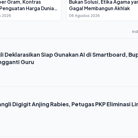
per Gram, Kontras
Bukan Solusi, Etika Agama ya
Penguatan Harga Dunia
Gagal Membangun Akhlak
ah Ketegangan Hormuz
s 2026
06 Agustus 2026
In
li Deklarasikan Siap Gunakan AI di Smartboard, Bu
ngganti Guru
ngli Digigit Anjing Rabies, Petugas PKP Eliminasi L