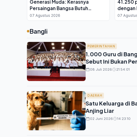
Generasi Muda: Kerasnya
41.250 
Persaingan Bangsa Butuh
dengan 
Pemimpin yang Teruji
di Teng
07 Agustus 2026
07 Agustu
Bangli
PEMERINTAHAN
1.000 Guru di Bang
Sebut Ini Bukan Pe
08 Juli 2026
21:54:01
DAERAH
Satu Keluarga di Ba
Anjing Liar
02 Juni 2026
14:23:10