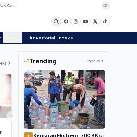
tak Kami
m
More
Advertorial
Indeks
Trending
Indeks
deks
PEMERINTAHAN
EKSBIS
r
Kemarau Ekstrem, 700 KK di
Tabung CNG 
Kemarau Ekstrem, 700 KK di