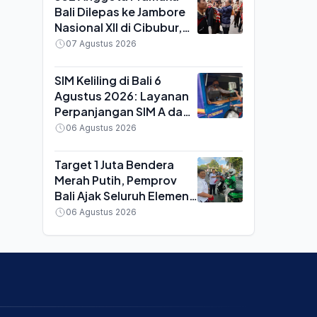
Bali Dilepas ke Jambore
Nasional XII di Cibubur,
Bawa Misi Lingkungan
07 Agustus 2026
Bebas Plastik
SIM Keliling di Bali 6
Agustus 2026: Layanan
Perpanjangan SIM A dan
C Hadir di Badung dan
06 Agustus 2026
Tabanan, Berikut Syarat
dan Biayanya
Target 1 Juta Bendera
Merah Putih, Pemprov
Bali Ajak Seluruh Elemen
Masyarakat Pasang
06 Agustus 2026
Mandiri di Rumah dan
Tempat Usaha