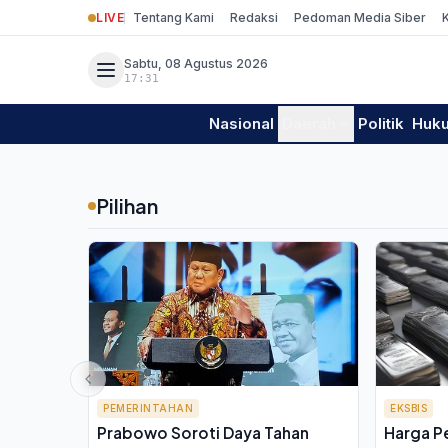
LIVE
Tentang Kami
Redaksi
Pedoman Media Siber
Sabtu, 08 Agustus 2026
17:31
Nasional
Daerah
Politik
Huk
Pilihan
PEMERINTAHAN
EKSBIS
Prabowo Soroti Daya Tahan
Harga P