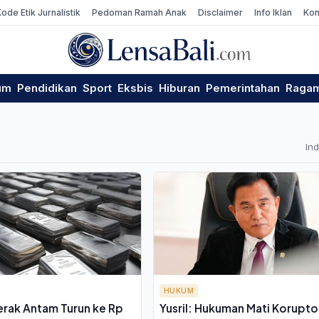
Kode Etik Jurnalistik
Pedoman Ramah Anak
Disclaimer
Info Iklan
Kon
um
Pendidikan
Sport
Eksbis
Hiburan
Pemerintahan
Raga
In
HUKUM
erak Antam Turun ke Rp
Yusril: Hukuman Mati Korupto