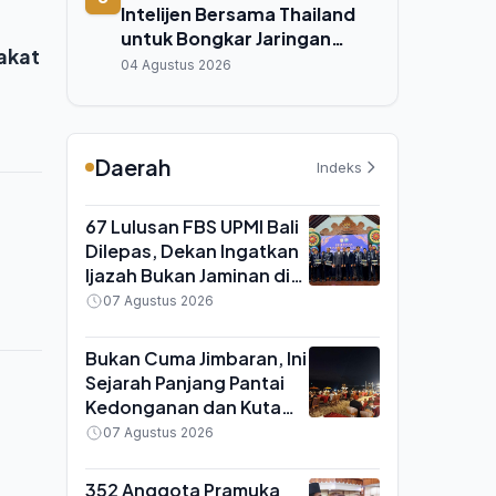
Intelijen Bersama Thailand
untuk Bongkar Jaringan
akat
Online Scam Lintas Negara
04 Agustus 2026
Daerah
Indeks
67 Lulusan FBS UPMI Bali
Dilepas, Dekan Ingatkan
Ijazah Bukan Jaminan di
Era Kecerdasan Buatan
07 Agustus 2026
Bukan Cuma Jimbaran, Ini
Sejarah Panjang Pantai
Kedonganan dan Kuta
yang Sering Tertutup
07 Agustus 2026
Nama Besar
352 Anggota Pramuka