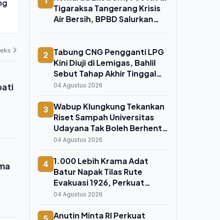
1
ng
Tigaraksa Tangerang Krisis Air
Diuji di Lemi
Tigaraksa Tangerang Krisis
Bersih, BPBD Salurkan Bantuan
Tahap Akhir
Air Bersih, BPBD Salurkan
Sertifikasi
04 Agustus 2026
04 Agustus 202
Bantuan
deks
Tabung CNG Pengganti LPG
2
Kini Diuji di Lemigas, Bahlil
Sebut Tahap Akhir Tinggal
Menunggu Sertifikasi
pati
04 Agustus 2026
Wabup Klungkung Tekankan
3
Riset Sampah Universitas
Udayana Tak Boleh Berhenti
di Atas Kertas
04 Agustus 2026
1.000 Lebih Krama Adat
4
ima
Batur Napak Tilas Rute
Evakuasi 1926, Perkuat
Ikatan Spiritual dengan
04 Agustus 2026
Bayung Gede
Anutin Minta RI Perkuat
5