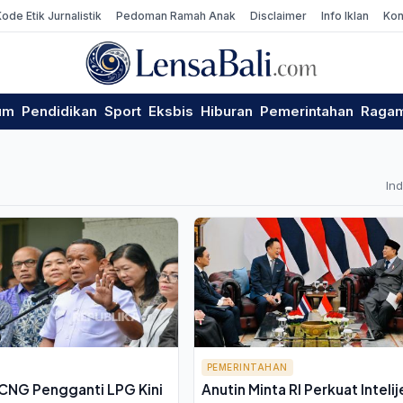
Kode Etik Jurnalistik
Pedoman Ramah Anak
Disclaimer
Info Iklan
Kon
um
Pendidikan
Sport
Eksbis
Hiburan
Pemerintahan
Raga
In
PEMERINTAHAN
CNG Pengganti LPG Kini
Anutin Minta RI Perkuat Intelij