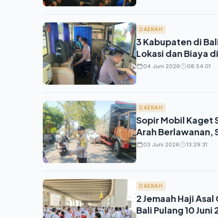
DAERAH
3 Kabupaten di Bal
Lokasi dan Biaya d
04 Juni 2026
08:54:01
DAERAH
Sopir Mobil Kaget S
Arah Berlawanan, S
03 Juni 2026
13:29:31
DAERAH
2 Jemaah Haji Asal
Bali Pulang 10 Juni