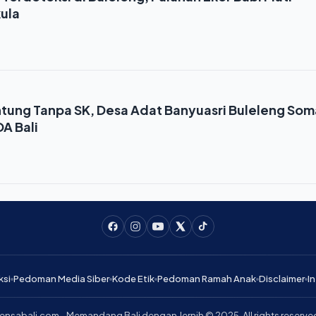
ula
tung Tanpa SK, Desa Adat Banyuasri Buleleng Som
A Bali
ksi
Pedoman Media Siber
Kode Etik
Pedoman Ramah Anak
Disclaimer
In
ensabali.com - Memandang Bali dengan Jernih © 2025. All rights reserve