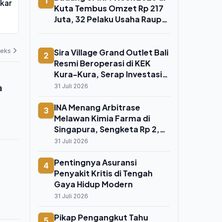
1
kar
100 Ton Limbah Beracun,
AFF 2026, Bi
Kuta Tembus Omzet Rp 217
Pemerintah Didorong Segera
Tijjani Reij
Juta, 32 Pelaku Usaha Raup
Terbitkan Standar Keselamatan
Indonesia!"
03 Agustus 2026
02 Agustus 202
Cuan hingga Rp 4 Juta per
Khusus
Hari
deks
Sira Village Grand Outlet Bali
2
Resmi Beroperasi di KEK
Kura-Kura, Serap Investasi
Rp 1,5 Triliun
a
31 Juli 2026
INA Menang Arbitrase
3
Melawan Kimia Farma di
Singapura, Sengketa Rp 2,2
Triliun Memasuki Babak Baru
31 Juli 2026
Pentingnya Asuransi
4
Penyakit Kritis di Tengah
Gaya Hidup Modern
31 Juli 2026
Pikap Pengangkut Tahu
5