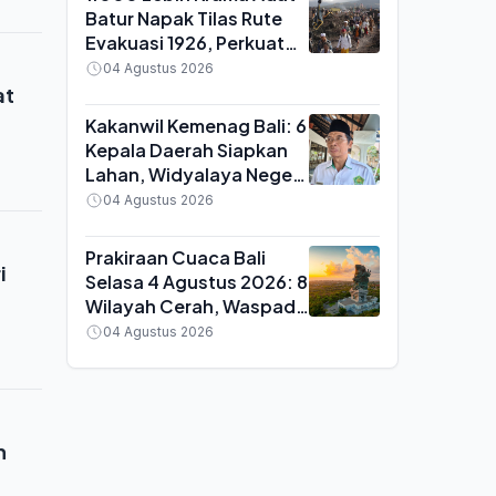
Batur Napak Tilas Rute
Evakuasi 1926, Perkuat
Ikatan Spiritual dengan
04 Agustus 2026
Bayung Gede
at
Kakanwil Kemenag Bali: 6
Kepala Daerah Siapkan
Lahan, Widyalaya Negeri
Pertama di Indonesia
04 Agustus 2026
Ditargetkan Beroperasi
2027
Prakiraan Cuaca Bali
i
Selasa 4 Agustus 2026: 8
Wilayah Cerah, Waspada
Gelombang Sedang di 4
04 Agustus 2026
Perairan
h