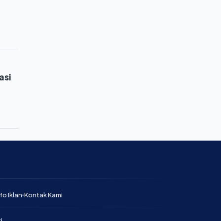
asi
fo Iklan
Kontak Kami
d.