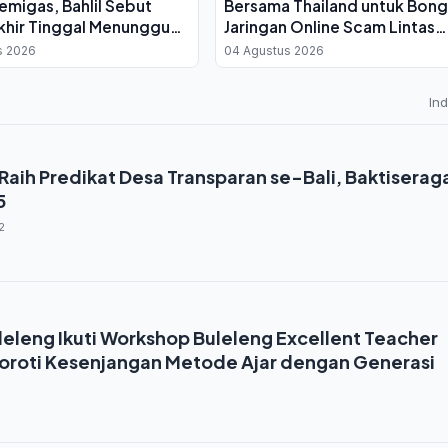
 Lemigas, Bahlil Sebut
Bersama Thailand untuk Bong
khir Tinggal Menunggu
Jaringan Online Scam Lintas
si
Negara
s 2026
04 Agustus 2026
In
 Raih Predikat Desa Transparan se-Bali, Baktiserag
5
2
leleng Ikuti Workshop Buleleng Excellent Teacher
Soroti Kesenjangan Metode Ajar dengan Generasi