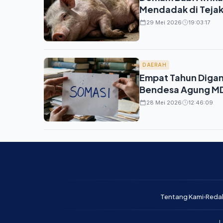
Mendadak di Tejak
29 Mei 2026
19:03:17
DAERAH
Empat Tahun Digan
Bendesa Agung MD
28 Mei 2026
12:46:09
Tentang Kami
Reda
L