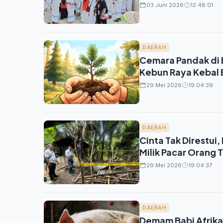
03 Juni 2026
12:48:01
DAERAH
Cemara Pandak di B
Kebun Raya Kebal 
29 Mei 2026
19:04:39
DAERAH
Cinta Tak Direstui
Milik Pacar Orang 
29 Mei 2026
19:04:37
DAERAH
Demam Babi Afrika 