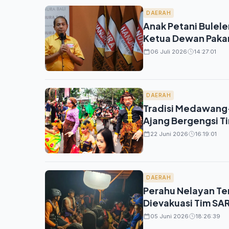
DAERAH
Anak Petani Bulele
Ketua Dewan Pakar
06 Juli 2026
14:27:01
DAERAH
Tradisi Medawang-
Ajang Bergengsi Ti
22 Juni 2026
16:19:01
DAERAH
Perahu Nelayan Ter
Dievakuasi Tim S
05 Juni 2026
18:26:39