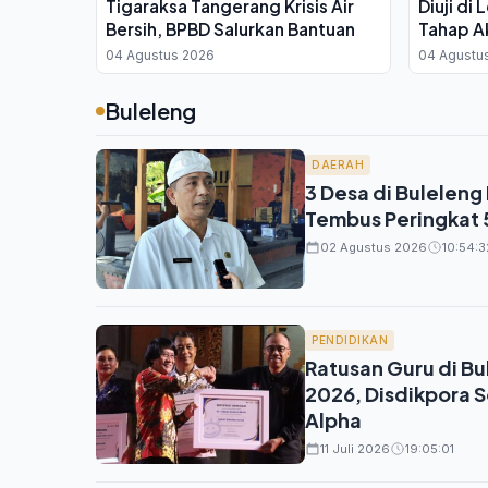
Tigaraksa Tangerang Krisis Air
Diuji di
Bersih, BPBD Salurkan Bantuan
Tahap A
Sertifika
04 Agustus 2026
04 Agustu
Buleleng
DAERAH
3 Desa di Buleleng
Tembus Peringkat 
02 Agustus 2026
10:54:3
PENDIDIKAN
Ratusan Guru di Bu
2026, Disdikpora 
Alpha
11 Juli 2026
19:05:01