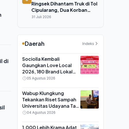
Ringsek Dihantam Truk di Tol
Cipularang, Dua Korban
n
Terjepit Tewas di Tempat
31 Juli 2026
Daerah
Indeks
Sociolla Kembali
l di
Gaungkan Love Local
2026, 180 Brand Lokal
Kuasai 55% Produk di
05 Agustus 2026
Platform
Wabup Klungkung
Tekankan Riset Sampah
Universitas Udayana Tak
il
Boleh Berhenti di Atas
04 Agustus 2026
Kertas
1.000 Lebih Krama Adat