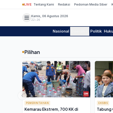
LIVE
Tentang Kami
Redaksi
Pedoman Media Siber
Kamis, 06 Agustus 2026
22:26
Nasional
Daerah
Politik
Huk
Pilihan
PEMERINTAHAN
EKSBIS
Kemarau Ekstrem, 700 KK di
Tabung 