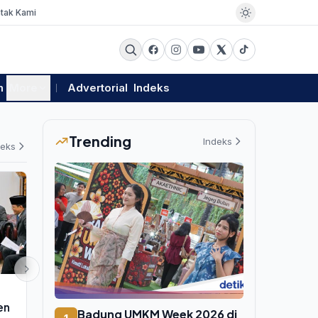
tak Kami
m
More
Advertorial
Indeks
Trending
Indeks
deks
PEMERINTAHAN
SPORT
en
Produksi Satu Ton Nikel Sisakan
Dukung Timna
Badung UMKM Week 2026 di