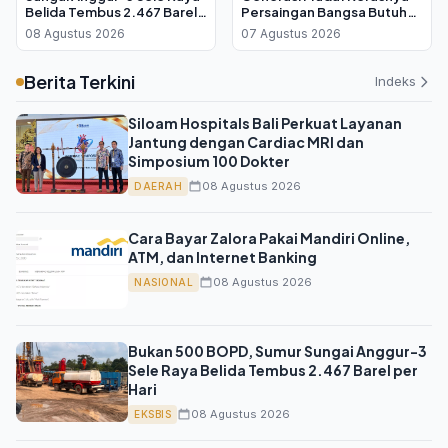
Belida Tembus 2.467 Barel
Persaingan Bangsa Butuh
per Hari
Pemimpin yang Teruji
08 Agustus 2026
07 Agustus 2026
Berita Terkini
Indeks
Siloam Hospitals Bali Perkuat Layanan
Jantung dengan Cardiac MRI dan
Simposium 100 Dokter
08 Agustus 2026
DAERAH
Cara Bayar Zalora Pakai Mandiri Online,
ATM, dan Internet Banking
08 Agustus 2026
NASIONAL
Bukan 500 BOPD, Sumur Sungai Anggur-3
Sele Raya Belida Tembus 2.467 Barel per
Hari
08 Agustus 2026
EKSBIS