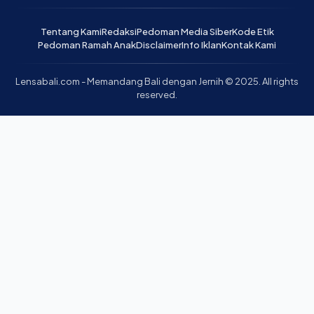
Tentang Kami
Redaksi
Pedoman Media Siber
Kode Etik
Pedoman Ramah Anak
Disclaimer
Info Iklan
Kontak Kami
Lensabali.com - Memandang Bali dengan Jernih © 2025. All rights
reserved.