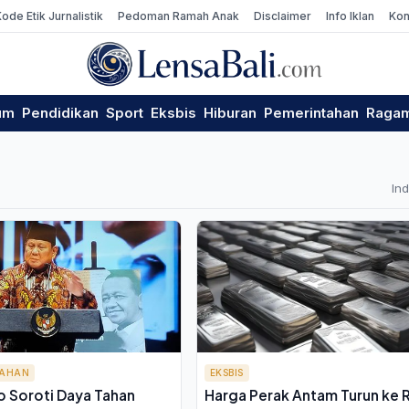
Kode Etik Jurnalistik
Pedoman Ramah Anak
Disclaimer
Info Iklan
Kon
um
Pendidikan
Sport
Eksbis
Hiburan
Pemerintahan
Raga
In
TAHAN
EKSBIS
 Soroti Daya Tahan
Harga Perak Antam Turun ke 