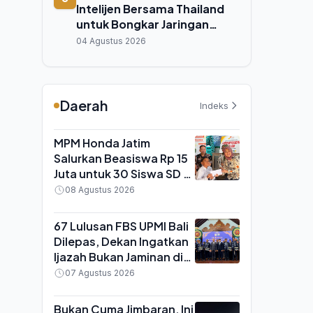
Intelijen Bersama Thailand
untuk Bongkar Jaringan
Online Scam Lintas Negara
04 Agustus 2026
Daerah
Indeks
MPM Honda Jatim
Salurkan Beasiswa Rp 15
Juta untuk 30 Siswa SD di
Kelurahan Kauman
08 Agustus 2026
Malang
67 Lulusan FBS UPMI Bali
Dilepas, Dekan Ingatkan
Ijazah Bukan Jaminan di
Era Kecerdasan Buatan
07 Agustus 2026
Bukan Cuma Jimbaran, Ini