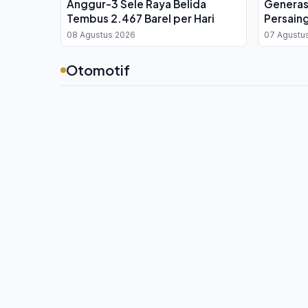
Anggur-3 Sele Raya Belida
Generas
Tembus 2.467 Barel per Hari
Persain
Pemimpi
08 Agustus 2026
07 Agustu
Otomotif