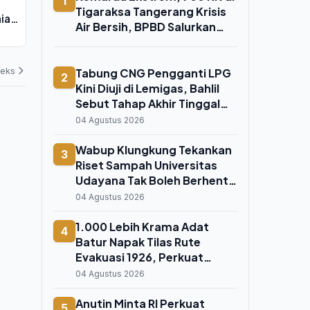
1
Bukan Solusi, Etika Agama yang
Tigaraksa Ta
Tigaraksa Tangerang Krisis
ia
Gagal Membangun Akhlak
Bersih, BPBD
Air Bersih, BPBD Salurkan
uz
06 Agustus 2026
04 Agustus 202
Bantuan
deks
Tabung CNG Pengganti LPG
2
Kini Diuji di Lemigas, Bahlil
Sebut Tahap Akhir Tinggal
Menunggu Sertifikasi
04 Agustus 2026
Wabup Klungkung Tekankan
3
Riset Sampah Universitas
Udayana Tak Boleh Berhenti
di Atas Kertas
04 Agustus 2026
1.000 Lebih Krama Adat
4
Batur Napak Tilas Rute
Evakuasi 1926, Perkuat
Ikatan Spiritual dengan
04 Agustus 2026
Bayung Gede
Anutin Minta RI Perkuat
5