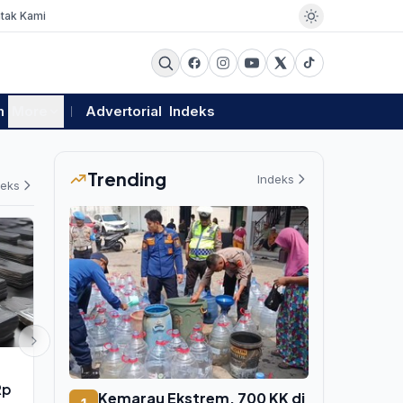
tak Kami
m
More
Advertorial
Indeks
Trending
Indeks
deks
HUKUM
PEMERINTAHAN
Rp
Yusril: Hukuman Mati Koruptor
Kemarau Eks
Kemarau Ekstrem, 700 KK di