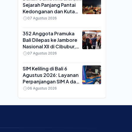
Sejarah Panjang Pantai
Kedonganan dan Kuta
yang Sering Tertutup
07 Agustus 2026
Nama Besar
352 Anggota Pramuka
Bali Dilepas ke Jambore
Nasional XII di Cibubur,
Bawa Misi Lingkungan
07 Agustus 2026
Bebas Plastik
SIM Keliling di Bali 6
Agustus 2026: Layanan
Perpanjangan SIM A dan
C Hadir di Badung dan
06 Agustus 2026
Tabanan, Berikut Syarat
dan Biayanya