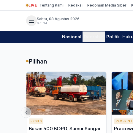
LIVE
Tentang Kami
Redaksi
Pedoman Media Siber
Sabtu, 08 Agustus 2026
07:34
Nasional
Daerah
Politik
Huk
Pilihan
EKSBIS
PEMERIN
Bukan 500 BOPD, Sumur Sungai
Prabowo