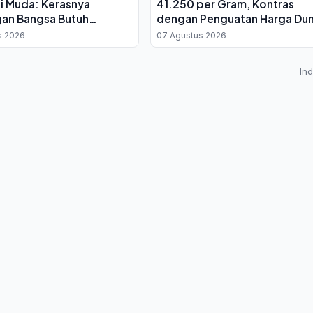
i Muda: Kerasnya
41.250 per Gram, Kontras
gan Bangsa Butuh
dengan Penguatan Harga Dun
n yang Teruji
di Tengah Ketegangan Horm
s 2026
07 Agustus 2026
In