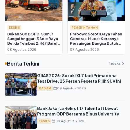
EKSBIS
PEMERINTAHAN
Bukan 500 BOPD, Sumur
Prabowo Soroti Daya Tahan
Sungai Anggur-3 Sele Raya
Generasi Muda: Kerasnya
Belida Tembus 2.467 Barel
Persaingan Bangsa Butuh
per Hari
Pemimpin yang Teruji
08 Agustus 2026
07 Agustus 2026
Berita Terkini
Indeks
GIIAS 2026: Suzuki XL7 Jadi Primadona
Test Drive, 23 Persen Peserta Pilih SUV Ini
09 Agustus 2026
RAGAM
Bank Jakarta Rekrut 17 Talenta IT Lewat
Program ODP Bersama Binus University
09 Agustus 2026
EKSBIS