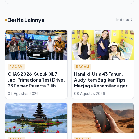
Berita Lainnya
Indeks
RAGAM
RAGAM
GIIAS 2026: Suzuki XL7
Hamil di Usia 43 Tahun,
Jadi Primadona Test Drive,
Audy Item Bagikan Tips
23 Persen Peserta Pilih
Menjaga Kehamilan agar
SUV Ini
Tetap Sehat
09 Agustus 2026
08 Agustus 2026