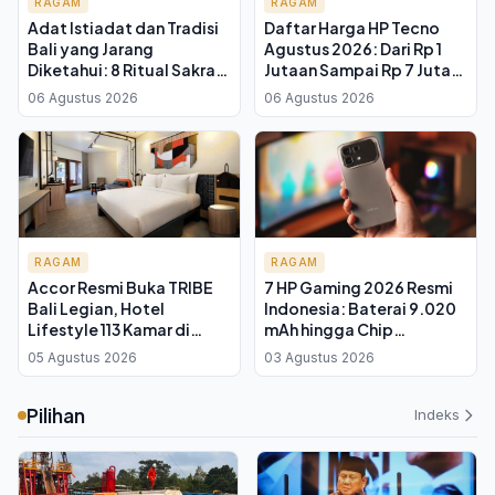
RAGAM
RAGAM
Adat Istiadat dan Tradisi
Daftar Harga HP Tecno
Bali yang Jarang
Agustus 2026: Dari Rp 1
Diketahui: 8 Ritual Sakral
Jutaan Sampai Rp 7 Juta,
di Desa-Desa Kecil
Mana yang Worth It?
06 Agustus 2026
06 Agustus 2026
RAGAM
RAGAM
Accor Resmi Buka TRIBE
7 HP Gaming 2026 Resmi
Bali Legian, Hotel
Indonesia: Baterai 9.020
Lifestyle 113 Kamar di
mAh hingga Chip
Jalan Padma Utara Target
MediaTek Anyar
05 Agustus 2026
03 Agustus 2026
Wisatawan Muda
Pilihan
Indeks