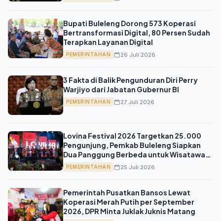
Bupati Buleleng Dorong 573 Koperasi
Bertransformasi Digital, 80 Persen Sudah
Terapkan Layanan Digital
26 Juli 2026
PEMERINTAHAN
3 Fakta di Balik Pengunduran Diri Perry
Warjiyo dari Jabatan Gubernur BI
27 Juli 2026
PEMERINTAHAN
Lovina Festival 2026 Targetkan 25.000
Pengunjung, Pemkab Buleleng Siapkan
Dua Panggung Berbeda untuk Wisatawan
Mancanegara dan Domestik
25 Juli 2026
PEMERINTAHAN
Pemerintah Pusatkan Bansos Lewat
Koperasi Merah Putih per September
2026, DPR Minta Juklak Juknis Matang