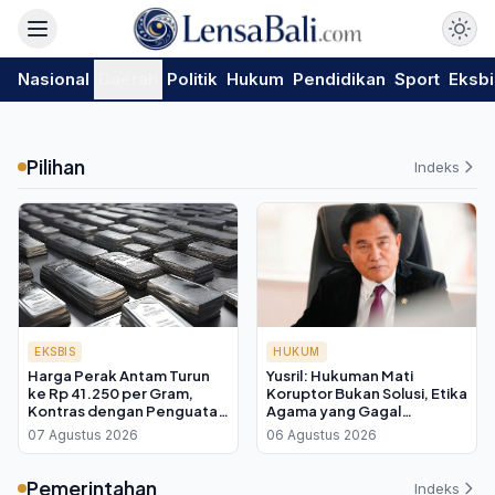
Nasional
Daerah
Politik
Hukum
Pendidikan
Sport
Eksbi
Pilihan
Indeks
EKSBIS
HUKUM
Harga Perak Antam Turun
Yusril: Hukuman Mati
ke Rp 41.250 per Gram,
Koruptor Bukan Solusi, Etika
Kontras dengan Penguatan
Agama yang Gagal
Harga Dunia di Tengah
Membangun Akhlak
07 Agustus 2026
06 Agustus 2026
Ketegangan Hormuz
Pemerintahan
Indeks