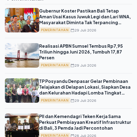
Gubernur Koster Pastikan Bali Tetap
Aman Usai Kasus Juwuk Legi dan Lari WNA,
Masyarakat Diminta Tak Terpancing
Hoaks
29 Juli 2026
PEMERINTAHAN
Realisasi APBN Sumsel Tembus Rp7,95
Triliun hingga Juni 2026, Tumbuh 17,87
Persen
29 Juli 2026
PEMERINTAHAN
TP Posyandu Denpasar Gelar Pembinaan
Telajakan di Delapan Lokasi, Siapkan Desa
dan Kelurahan Hadapi Lomba Tingkat
Provinsi 2026
29 Juli 2026
PEMERINTAHAN
PII dan Kemendagri Teken Kerja Sama
Perkuat Pembiayaan Kreatif Infrastruktur
di Bali, 3 Pemda Jadi Percontohan
28 Juli 2026
PEMERINTAHAN