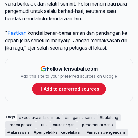
yang berkelok dan relatif sempit. Polisi mengimbau para
pengemudi untuk selalu berhati-hati, terutama saat
hendak mendahului kendaraan lain.
"
Pastikan
kondisi benar-benar aman dan pandangan ke
depan jelas sebelum menyalip. Jangan memaksakan diri
jika ragu," ujar salah seorang petugas di lokasi.
Follow lensabali.com
Add this site to your preferred sources on Google
Add to preferred sources
Tags:
#kecelakaan lalu lintas
#singaraja seririt
#buleleng
#mobil pribadi
#truk
#luka ringan
#pengemudi panik
#jalur rawan
#penyelidikan kecelakaan
#imauan pengendara