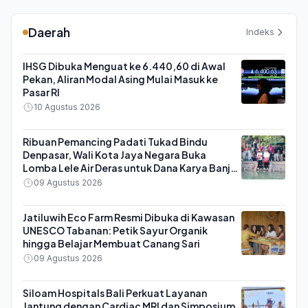
Daerah
Indeks
IHSG Dibuka Menguat ke 6.440,60 di Awal
Pekan, Aliran Modal Asing Mulai Masuk ke
Pasar RI
10 Agustus 2026
Ribuan Pemancing Padati Tukad Bindu
Denpasar, Wali Kota Jaya Negara Buka
Lomba Lele Air Deras untuk Dana Karya Banjar
Saraswati
09 Agustus 2026
Jatiluwih Eco Farm Resmi Dibuka di Kawasan
UNESCO Tabanan: Petik Sayur Organik
hingga Belajar Membuat Canang Sari
09 Agustus 2026
Siloam Hospitals Bali Perkuat Layanan
Jantung dengan Cardiac MRI dan Simposium