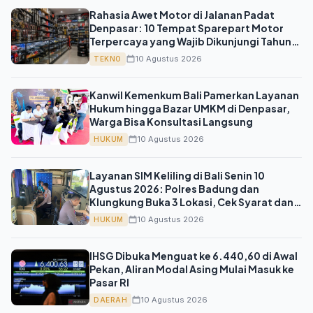
Rahasia Awet Motor di Jalanan Padat
Denpasar: 10 Tempat Sparepart Motor
Terpercaya yang Wajib Dikunjungi Tahun
2026
10 Agustus 2026
TEKNO
Kanwil Kemenkum Bali Pamerkan Layanan
Hukum hingga Bazar UMKM di Denpasar,
Warga Bisa Konsultasi Langsung
10 Agustus 2026
HUKUM
Layanan SIM Keliling di Bali Senin 10
Agustus 2026: Polres Badung dan
Klungkung Buka 3 Lokasi, Cek Syarat dan
Biaya Perpanjangan
10 Agustus 2026
HUKUM
IHSG Dibuka Menguat ke 6.440,60 di Awal
Pekan, Aliran Modal Asing Mulai Masuk ke
Pasar RI
10 Agustus 2026
DAERAH