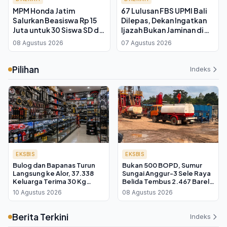
MPM Honda Jatim
67 Lulusan FBS UPMI Bali
Salurkan Beasiswa Rp 15
Dilepas, Dekan Ingatkan
Juta untuk 30 Siswa SD di
Ijazah Bukan Jaminan di
Kelurahan Kauman Malang
Era Kecerdasan Buatan
08 Agustus 2026
07 Agustus 2026
Pilihan
Indeks
EKSBIS
EKSBIS
Bulog dan Bapanas Turun
Bukan 500 BOPD, Sumur
Langsung ke Alor, 37.338
Sungai Anggur-3 Sele Raya
Keluarga Terima 30 Kg
Belida Tembus 2.467 Barel
Beras Bantuan Pangan
per Hari
10 Agustus 2026
08 Agustus 2026
Berita Terkini
Indeks