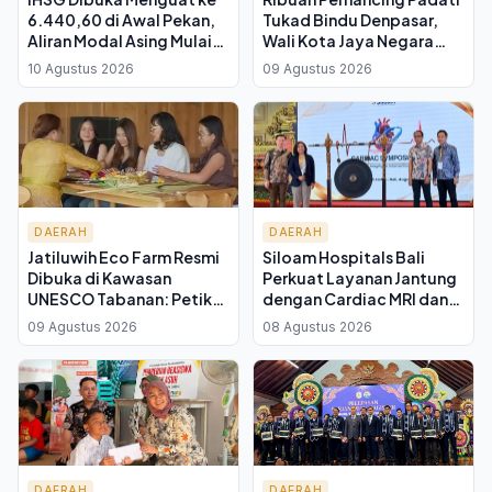
6.440,60 di Awal Pekan,
Tukad Bindu Denpasar,
Aliran Modal Asing Mulai
Wali Kota Jaya Negara
Masuk ke Pasar RI
Buka Lomba Lele Air Deras
10 Agustus 2026
09 Agustus 2026
untuk Dana Karya Banjar
Saraswati
DAERAH
DAERAH
Jatiluwih Eco Farm Resmi
Siloam Hospitals Bali
Dibuka di Kawasan
Perkuat Layanan Jantung
UNESCO Tabanan: Petik
dengan Cardiac MRI dan
Sayur Organik hingga
Simposium 100 Dokter
09 Agustus 2026
08 Agustus 2026
Belajar Membuat Canang
Sari
DAERAH
DAERAH