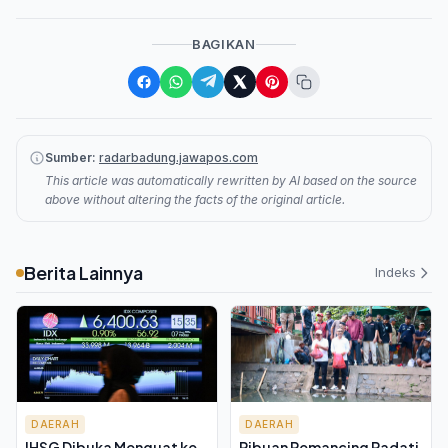
BAGIKAN
Sumber:
radarbadung.jawapos.com
This article was automatically rewritten by AI based on the source
above without altering the facts of the original article.
Berita Lainnya
Indeks
DAERAH
DAERAH
IHSG Dibuka Menguat ke
Ribuan Pemancing Padati