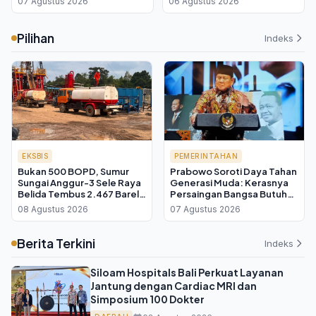
07 Agustus 2026
06 Agustus 2026
Bebas Plastik
Tabanan, Berikut Syarat
dan Biayanya
Pilihan
Indeks
EKSBIS
PEMERINTAHAN
Bukan 500 BOPD, Sumur
Prabowo Soroti Daya Tahan
Sungai Anggur-3 Sele Raya
Generasi Muda: Kerasnya
Belida Tembus 2.467 Barel
Persaingan Bangsa Butuh
per Hari
Pemimpin yang Teruji
08 Agustus 2026
07 Agustus 2026
Berita Terkini
Indeks
Siloam Hospitals Bali Perkuat Layanan
Jantung dengan Cardiac MRI dan
Simposium 100 Dokter