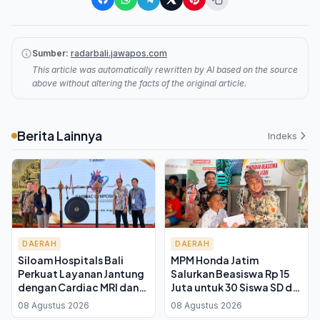
Sumber:
radarbali.jawapos.com
This article was automatically rewritten by AI based on the source
above without altering the facts of the original article.
Berita Lainnya
Indeks
DAERAH
DAERAH
Siloam Hospitals Bali
MPM Honda Jatim
Perkuat Layanan Jantung
Salurkan Beasiswa Rp 15
dengan Cardiac MRI dan
Juta untuk 30 Siswa SD di
Simposium 100 Dokter
Kelurahan Kauman Malang
08 Agustus 2026
08 Agustus 2026