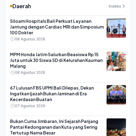
Daerah
Indeks
Siloam Hospitals Bali Perkuat Layanan
Jantung dengan Cardiac MRI dan Simposium
100 Dokter
08 Agustus 2026
MPM Honda Jatim Salurkan Beasiswa Rp 15
Juta untuk 30 Siswa SD di Kelurahan Kauman
Malang
08 Agustus 2026
67 Lulusan FBS UPMI Bali Dilepas, Dekan
Ingatkan Ijazah Bukan Jaminan di Era
Kecerdasan Buatan
07 Agustus 2026
Bukan Cuma Jimbaran, Ini Sejarah Panjang
Pantai Kedonganan dan Kuta yang Sering
Tertutup Nama Besar