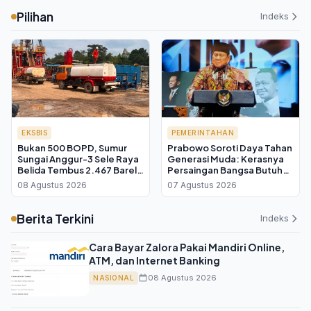
Pilihan
Indeks
EKSBIS
PEMERINTAHAN
Bukan 500 BOPD, Sumur
Prabowo Soroti Daya Tahan
Sungai Anggur-3 Sele Raya
Generasi Muda: Kerasnya
Belida Tembus 2.467 Barel
Persaingan Bangsa Butuh
per Hari
Pemimpin yang Teruji
08 Agustus 2026
07 Agustus 2026
Berita Terkini
Indeks
Cara Bayar Zalora Pakai Mandiri Online,
ATM, dan Internet Banking
08 Agustus 2026
NASIONAL