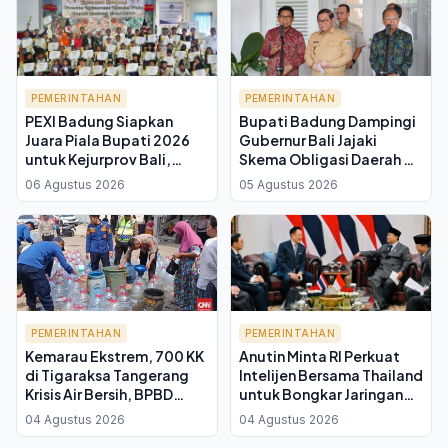
PEMERINTAHAN
PEMERINTAHAN
PEXI Badung Siapkan
Bupati Badung Dampingi
Juara Piala Bupati 2026
Gubernur Bali Jajaki
untuk Kejurprov Bali,
Skema Obligasi Daerah di
Targetkan Porprov
DKI Jakarta, Koster Sebut
06 Agustus 2026
05 Agustus 2026
Buleleng
Tindak Lanjut Arahan
Mendagri
PEMERINTAHAN
PEMERINTAHAN
Kemarau Ekstrem, 700 KK
Anutin Minta RI Perkuat
di Tigaraksa Tangerang
Intelijen Bersama Thailand
Krisis Air Bersih, BPBD
untuk Bongkar Jaringan
Salurkan Bantuan
Online Scam Lintas
04 Agustus 2026
04 Agustus 2026
Negara