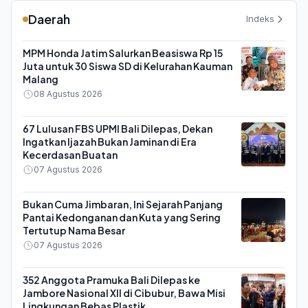
Daerah
Indeks
MPM Honda Jatim Salurkan Beasiswa Rp 15
Juta untuk 30 Siswa SD di Kelurahan Kauman
Malang
08 Agustus 2026
67 Lulusan FBS UPMI Bali Dilepas, Dekan
Ingatkan Ijazah Bukan Jaminan di Era
Kecerdasan Buatan
07 Agustus 2026
Bukan Cuma Jimbaran, Ini Sejarah Panjang
Pantai Kedonganan dan Kuta yang Sering
Tertutup Nama Besar
07 Agustus 2026
352 Anggota Pramuka Bali Dilepas ke
Jambore Nasional XII di Cibubur, Bawa Misi
Lingkungan Bebas Plastik