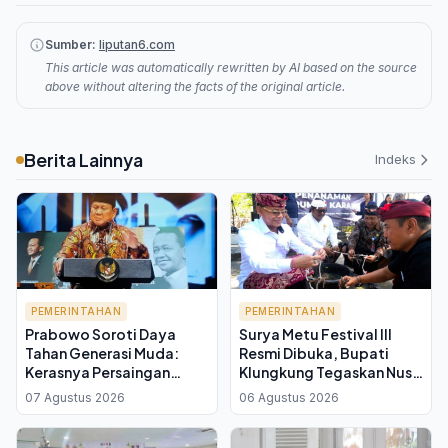
Sumber:
liputan6.com
This article was automatically rewritten by AI based on the source
above without altering the facts of the original article.
Berita Lainnya
Indeks
PEMERINTAHAN
PEMERINTAHAN
Prabowo Soroti Daya
Surya Metu Festival III
Tahan Generasi Muda:
Resmi Dibuka, Bupati
Kerasnya Persaingan
Klungkung Tegaskan Nusa
Bangsa Butuh Pemimpin
Penida Menuju Green
07 Agustus 2026
06 Agustus 2026
yang Teruji
Island