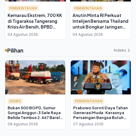
PEMERINTAHAN
PEMERINTAHAN
Kemarau Ekstrem, 700 KK
Anutin Minta RI Perkuat
di Tigaraksa Tangerang
Intelijen Bersama Thailand
Krisis Air Bersih, BPBD
untuk Bongkar Jaringan
Salurkan Bantuan
Online Scam Lintas
04 Agustus 2026
04 Agustus 2026
Negara
Pilihan
Indeks
EKSBIS
PEMERINTAHAN
Bukan 500 BOPD, Sumur
Prabowo Soroti Daya Tahan
Sungai Anggur-3 Sele Raya
Generasi Muda: Kerasnya
Belida Tembus 2.467 Barel
Persaingan Bangsa Butuh
per Hari
Pemimpin yang Teruji
08 Agustus 2026
07 Agustus 2026