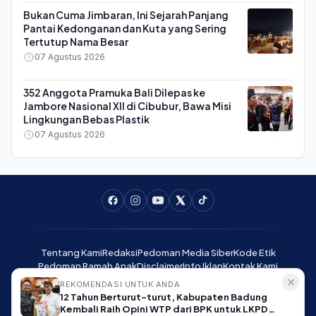
Bukan Cuma Jimbaran, Ini Sejarah Panjang
Pantai Kedonganan dan Kuta yang Sering
Tertutup Nama Besar
07 Agustus 2026
352 Anggota Pramuka Bali Dilepas ke
Jambore Nasional XII di Cibubur, Bawa Misi
Lingkungan Bebas Plastik
07 Agustus 2026
Tentang Kami
Redaksi
Pedoman Media Siber
Kode Etik
Pedoman Ramah Anak
Disclaimer
Info Iklan
Kontak Kami
✕
REKOMENDASI UNTUK ANDA
12 Tahun Berturut-turut, Kabupaten Badung
Lensabali.com - Memandang Bali dengan Jernih © 2025. All rights
Kembali Raih Opini WTP dari BPK untuk LKPD
reserved.