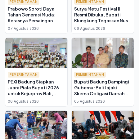
PEMERINTAHAN
PEMERINTAHAN
Prabowo Soroti Daya
Surya Metu Festival III
Tahan Generasi Muda:
Resmi Dibuka, Bupati
Kerasnya Persaingan
Klungkung Tegaskan Nusa
Bangsa Butuh Pemimpin
Penida Menuju Green
07 Agustus 2026
06 Agustus 2026
yang Teruji
Island
PEMERINTAHAN
PEMERINTAHAN
PEXI Badung Siapkan
Bupati Badung Dampingi
Juara Piala Bupati 2026
Gubernur Bali Jajaki
untuk Kejurprov Bali,
Skema Obligasi Daerah di
Targetkan Porprov
DKI Jakarta, Koster Sebut
06 Agustus 2026
05 Agustus 2026
Buleleng
Tindak Lanjut Arahan
Mendagri